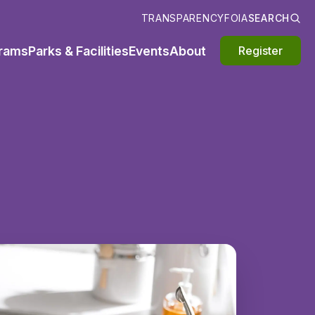
TRANSPARENCY
FOIA
SEARCH
rams
Parks & Facilities
Events
About
Register