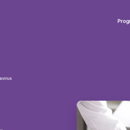
Prog
avirus